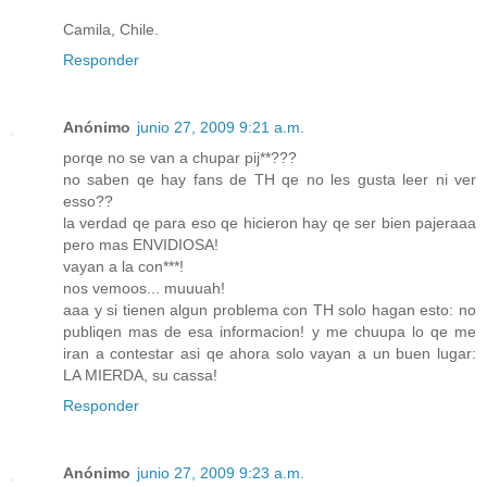
Camila, Chile.
Responder
Anónimo
junio 27, 2009 9:21 a.m.
porqe no se van a chupar pij**???
no saben qe hay fans de TH qe no les gusta leer ni ver
esso??
la verdad qe para eso qe hicieron hay qe ser bien pajeraaa
pero mas ENVIDIOSA!
vayan a la con***!
nos vemoos... muuuah!
aaa y si tienen algun problema con TH solo hagan esto: no
publiqen mas de esa informacion! y me chuupa lo qe me
iran a contestar asi qe ahora solo vayan a un buen lugar:
LA MIERDA, su cassa!
Responder
Anónimo
junio 27, 2009 9:23 a.m.