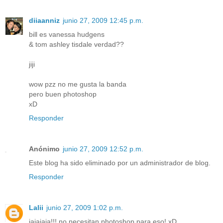
diiaanniz
junio 27, 2009 12:45 p.m.
bill es vanessa hudgens
& tom ashley tisdale verdad??
jiji
wow pzz no me gusta la banda
pero buen photoshop
xD
Responder
Anónimo
junio 27, 2009 12:52 p.m.
Este blog ha sido eliminado por un administrador de blog.
Responder
Lalii
junio 27, 2009 1:02 p.m.
jajajaja!!! no necesitan photoshop para eso! xD