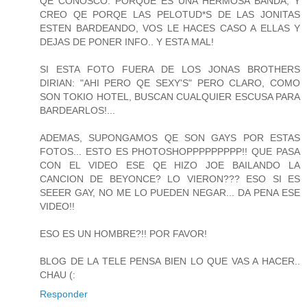
QE CONOSCO. PORQUE ES UNA HERMOSA BANDA, Y
CREO QE PORQE LAS PELOTUD*S DE LAS JONITAS
ESTEN BARDEANDO, VOS LE HACES CASO A ELLAS Y
DEJAS DE PONER INFO.. Y ESTA MAL!
SI ESTA FOTO FUERA DE LOS JONAS BROTHERS
DIRIAN: "AHI PERO QE SEXY'S" PERO CLARO, COMO
SON TOKIO HOTEL, BUSCAN CUALQUIER ESCUSA PARA
BARDEARLOS!...
ADEMAS, SUPONGAMOS QE SON GAYS POR ESTAS
FOTOS... ESTO ES PHOTOSHOPPPPPPPPP!! QUE PASA
CON EL VIDEO ESE QE HIZO JOE BAILANDO LA
CANCION DE BEYONCE? LO VIERON??? ESO SI ES
SEEER GAY, NO ME LO PUEDEN NEGAR... DA PENA ESE
VIDEO!!
ESO ES UN HOMBRE?!! POR FAVOR!
BLOG DE LA TELE PENSA BIEN LO QUE VAS A HACER..
CHAU (:
Responder