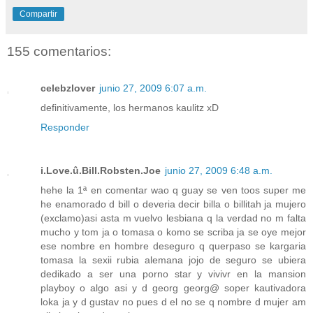
Compartir
155 comentarios:
celebzlover
junio 27, 2009 6:07 a.m.
definitivamente, los hermanos kaulitz xD
Responder
i.Love.û.Bill.Robsten.Joe
junio 27, 2009 6:48 a.m.
hehe la 1ª en comentar wao q guay se ven toos super me
he enamorado d bill o deveria decir billa o billitah ja mujero
(exclamo)asi asta m vuelvo lesbiana q la verdad no m falta
mucho y tom ja o tomasa o komo se scriba ja se oye mejor
ese nombre en hombre deseguro q querpaso se kargaria
tomasa la sexii rubia alemana jojo de seguro se ubiera
dedikado a ser una porno star y vivivr en la mansion
playboy o algo asi y d georg georg@ soper kautivadora
loka ja y d gustav no pues d el no se q nombre d mujer am