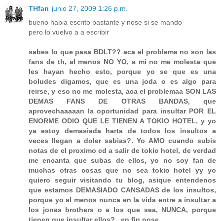
THfan
junio 27, 2009 1:26 p.m.
bueno habia escrito bastante y nose si se mando
pero lo vuelvo a a escribir
sabes lo que pasa BDLT?? aca el problema no son las
fans de th, al menos NO YO, a mi no me molesta que
les hayan hecho esto, porque yo se que es una
boludes digamos, que es una joda o es algo para
reirse, y eso no me molesta, aca el problemaa SON LAS
DEMAS FANS DE OTRAS BANDAS, que
aprovechaaaaan la oportunidad para insultar POR EL
ENORME ODIO QUE LE TIENEN A TOKIO HOTEL, y yo
ya estoy demasiada harta de todos los insultos a
veces llegan a doler sabias?. Yo AMO cuando subis
notas de el proximo cd a salir de tokio hotel, de verdad
me encanta que subas de ellos, yo no soy fan de
muchas otras cosas que no sea tokio hotel yy yo
quiero seguir visitando tu blog, asique entendenos
que estamos DEMASIADO CANSADAS de los insultos,
porque yo al menos nunca en la vida entre a insultar a
los jonas brothers o a los que sea, NUNCA, porque
tienen que insultar ellos? , en fin nose