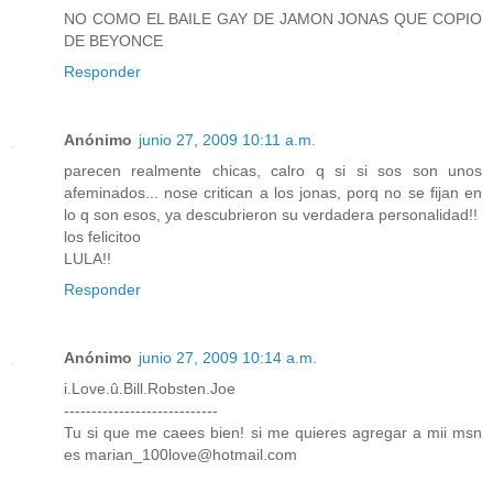
NO COMO EL BAILE GAY DE JAMON JONAS QUE COPIO
DE BEYONCE
Responder
Anónimo
junio 27, 2009 10:11 a.m.
parecen realmente chicas, calro q si si sos son unos
afeminados... nose critican a los jonas, porq no se fijan en
lo q son esos, ya descubrieron su verdadera personalidad!!
los felicitoo
LULA!!
Responder
Anónimo
junio 27, 2009 10:14 a.m.
i.Love.û.Bill.Robsten.Joe
----------------------------
Tu si que me caees bien! si me quieres agregar a mii msn
es marian_100love@hotmail.com